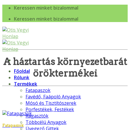
Skip
Keressen minket bizalommal
to
Keressen minket bizalommal
content
A háztartás környezetbarát
öröktermékei
Főoldal
Rólunk
Termékek
Fatapaszok
Favédő, Faápoló Anyagok
Mósó és Tisztítószerek
Porfestékek, Festékek
Ragasztók
Többcélú Anyagok
Fatapaszok
Üvegező Gittek