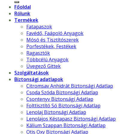
következőre:
Főoldal
Rólunk
Termékek
Fatapaszok
Favédő, Faápoló Anyagok
Mósó és Tisztítószerek
Porfestékek, Festékek
Ragasztók
Többcélú Anyagok
Üvegező Gittek
Szolgáltatások
Biztonsági adatlapok
Citromsav Anhidrát Biztonsági Adatlap
Csoda Szóda Biztonsági Adatlap
Csontenyv Biztonsági Adatlap
Folttisztító Só Biztonsági Adatlap
Lenolaj Biztonsági Adatlap
Lenolajos Késtapasz Biztonsági Adatlap
Kálium Szappan Biztonsági Adatlap
Otis Oxy Biztonsági Adatlap