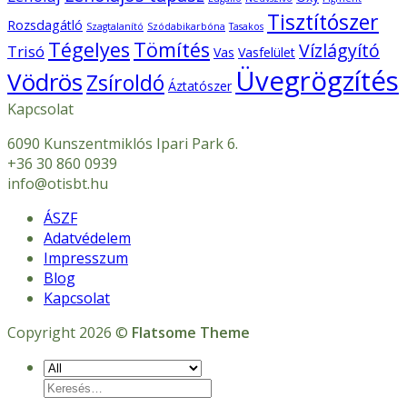
Tisztítószer
Rozsdagátló
Szagtalanító
Szódabikarbóna
Tasakos
Tégelyes
Tömítés
Vízlágyító
Trisó
Vas
Vasfelület
Üvegrögzítés
Vödrös
Zsíroldó
Áztatószer
Kapcsolat
6090 Kunszentmiklós Ipari Park 6.
+36 30 860 0939
info@otisbt.hu
ÁSZF
Adatvédelem
Impresszum
Blog
Kapcsolat
Copyright 2026 ©
Flatsome Theme
Keresés
a