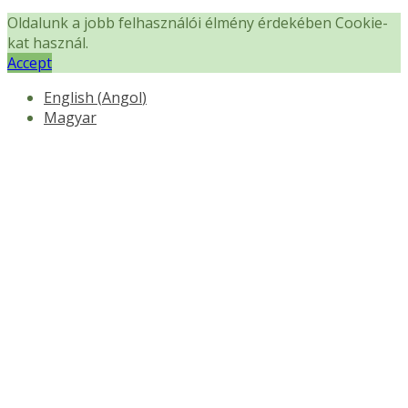
Oldalunk a jobb felhasználói élmény érdekében Cookie-
kat használ.
Accept
English
(
Angol
)
Magyar