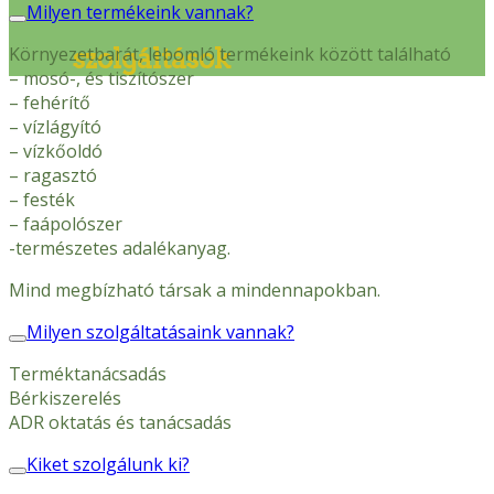
Milyen termékeink vannak?
Környezetbarát, lebomló termékeink között található
szolgáltások
– mosó-, és tiszítószer
– fehérítő
– vízlágyító
– vízkőoldó
– ragasztó
– festék
– faápolószer
-természetes adalékanyag.
Mind megbízható társak a mindennapokban.
Milyen szolgáltatásaink vannak?
Terméktanácsadás
Bérkiszerelés
ADR oktatás és tanácsadás
Kiket szolgálunk ki?