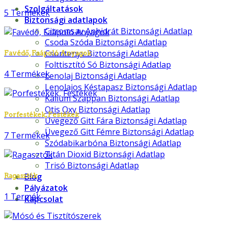
Szolgáltatások
5 Termékek
Biztonsági adatlapok
Citromsav Anhidrát Biztonsági Adatlap
Csoda Szóda Biztonsági Adatlap
Csontenyv Biztonsági Adatlap
Favédő, Faápoló Anyagok
Folttisztító Só Biztonsági Adatlap
4 Termékek
Lenolaj Biztonsági Adatlap
Lenolajos Késtapasz Biztonsági Adatlap
Kálium Szappan Biztonsági Adatlap
Otis Oxy Biztonsági Adatlap
Porfestékek, Festékek
Üvegező Gitt Fára Biztonsági Adatlap
Üvegező Gitt Fémre Biztonsági Adatlap
7 Termékek
Szódabikarbóna Biztonsági Adatlap
Titán Dioxid Biztonsági Adatlap
Trisó Biztonsági Adatlap
Blog
Ragasztók
Pályázatok
1 Termék
Kapcsolat