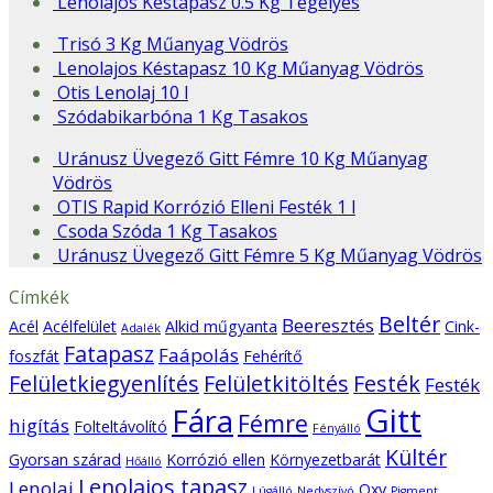
Lenolajos Késtapasz 0.5 Kg Tégelyes
Trisó 3 Kg Műanyag Vödrös
Lenolajos Késtapasz 10 Kg Műanyag Vödrös
Otis Lenolaj 10 l
Szódabikarbóna 1 Kg Tasakos
Uránusz Üvegező Gitt Fémre 10 Kg Műanyag
Vödrös
OTIS Rapid Korrózió Elleni Festék 1 l
Csoda Szóda 1 Kg Tasakos
Uránusz Üvegező Gitt Fémre 5 Kg Műanyag Vödrös
Címkék
Beltér
Beeresztés
Acél
Acélfelület
Alkid műgyanta
Cink-
Adalék
Fatapasz
Faápolás
foszfát
Fehérítő
Felületkiegyenlítés
Felületkitöltés
Festék
Festék
Gitt
Fára
Fémre
higítás
Folteltávolító
Fényálló
Kültér
Gyorsan szárad
Korrózió ellen
Környezetbarát
Hőálló
Lenolajos tapasz
Lenolaj
Oxy
Lúgálló
Nedvszívó
Pigment