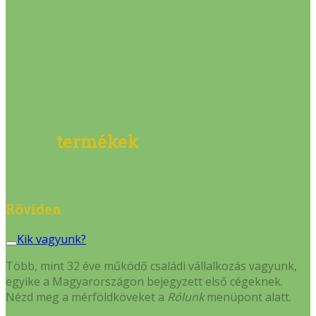
termékek
Röviden
Kik vagyunk?
Több, mint 32 éve működő családi vállalkozás vagyunk,
egyike a Magyarországon bejegyzett első cégeknek.
Nézd meg a mérföldköveket a
Rólunk
menüpont alatt.