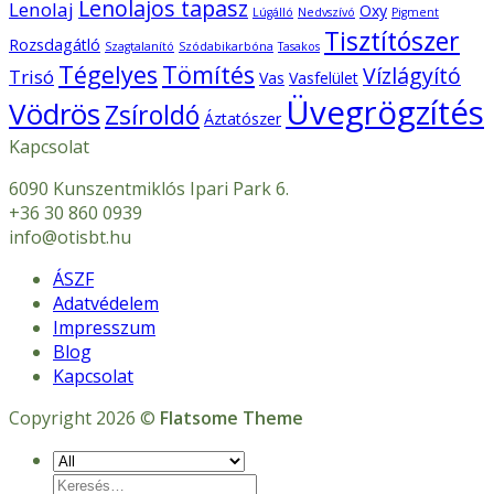
Lenolajos tapasz
Lenolaj
Oxy
Lúgálló
Nedvszívó
Pigment
Tisztítószer
Rozsdagátló
Szagtalanító
Szódabikarbóna
Tasakos
Tégelyes
Tömítés
Vízlágyító
Trisó
Vas
Vasfelület
Üvegrögzítés
Vödrös
Zsíroldó
Áztatószer
Kapcsolat
6090 Kunszentmiklós Ipari Park 6.
+36 30 860 0939
info@otisbt.hu
ÁSZF
Adatvédelem
Impresszum
Blog
Kapcsolat
Copyright 2026 ©
Flatsome Theme
Keresés