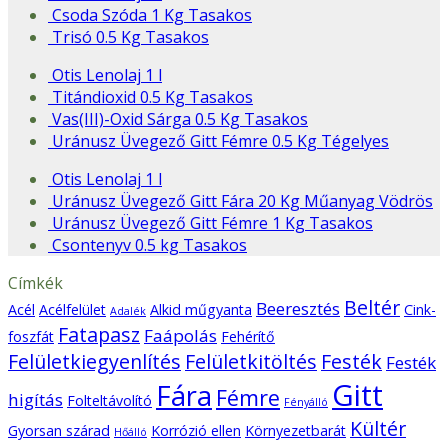
Csoda Szóda 1 Kg Tasakos
Trisó 0.5 Kg Tasakos
Otis Lenolaj 1 l
Titándioxid 0.5 Kg Tasakos
Vas(III)-Oxid Sárga 0.5 Kg Tasakos
Uránusz Üvegező Gitt Fémre 0.5 Kg Tégelyes
Otis Lenolaj 1 l
Uránusz Üvegező Gitt Fára 20 Kg Műanyag Vödrös
Uránusz Üvegező Gitt Fémre 1 Kg Tasakos
Csontenyv 0.5 kg Tasakos
Címkék
Beltér
Beeresztés
Acél
Acélfelület
Alkid műgyanta
Cink-
Adalék
Fatapasz
Faápolás
foszfát
Fehérítő
Felületkiegyenlítés
Felületkitöltés
Festék
Festék
Gitt
Fára
Fémre
higítás
Folteltávolító
Fényálló
Kültér
Gyorsan szárad
Korrózió ellen
Környezetbarát
Hőálló