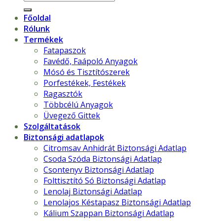
a
következőre:
Főoldal
Rólunk
Termékek
Fatapaszok
Favédő, Faápoló Anyagok
Mósó és Tisztítószerek
Porfestékek, Festékek
Ragasztók
Többcélú Anyagok
Üvegező Gittek
Szolgáltatások
Biztonsági adatlapok
Citromsav Anhidrát Biztonsági Adatlap
Csoda Szóda Biztonsági Adatlap
Csontenyv Biztonsági Adatlap
Folttisztító Só Biztonsági Adatlap
Lenolaj Biztonsági Adatlap
Lenolajos Késtapasz Biztonsági Adatlap
Kálium Szappan Biztonsági Adatlap